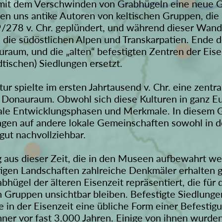
nn mit dem Verschwinden von Grabhügeln eine neue 
ählen uns antike Autoren von keltischen Gruppen, di
/278 v. Chr. geplündert, und während dieser Wande
 die südöstlichen Alpen und Transkarpatien. Ende de
raum, und die „alten“ befestigten Zentren der Ei
tischen) Siedlungen ersetzt.
ur spielte im ersten Jahrtausend v. Chr. eine zentral
 Donauraum. Obwohl sich diese Kulturen in ganz Eu
ale Entwicklungsphasen und Merkmale. In diesem G
gen auf andere lokale Gemeinschaften sowohl in de
gut nachvollziehbar.
aus dieser Zeit, die in den Museen aufbewahrt we
gen Landschaften zahlreiche Denkmäler erhalten ge
abhügel der älteren Eisenzeit repräsentiert, die f
n Gruppen unsichtbar bleiben. Befestigte Siedlung
 in der Eisenzeit eine übliche Form einer Befestigu
ner vor fast 3.000 Jahren. Einige von ihnen wurden