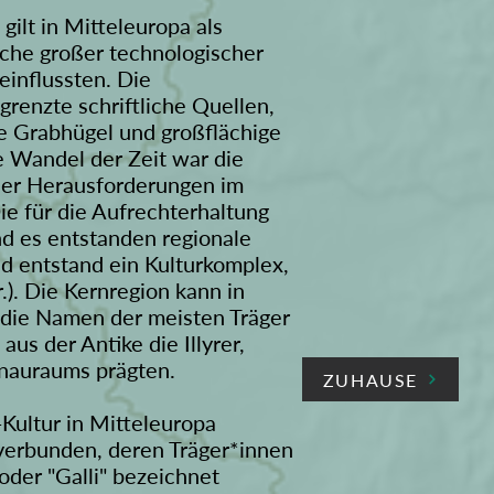
gilt in Mitteleuropa als
poche großer technologischer
einflussten. Die
renzte schriftliche Quellen,
e Grabhügel und großflächige
e Wandel der Zeit war die
 der Herausforderungen im
e für die Aufrechterhaltung
nd es entstanden regionale
d entstand ein Kulturkomplex,
r.). Die Kernregion kann in
r die Namen der meisten Träger
us der Antike die Illyrer,
nauraums prägten.
ZUHAUSE
-Kultur in Mitteleuropa
 verbunden, deren Träger*innen
oder "Galli" bezeichnet