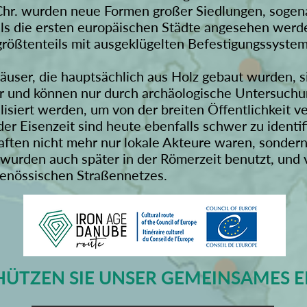
v. Chr. wurden neue Formen großer Siedlungen, sogen
als die ersten europäischen Städte angesehen werde
größtenteils mit ausgeklügelten Befestigungssyste
ser, die hauptsächlich aus Holz gebaut wurden, s
ar und können nur durch archäologische Untersuchu
lisiert werden, um von der breiten Öffentlichkeit 
er Eisenzeit sind heute ebenfalls schwer zu identif
ften nicht mehr nur lokale Akteure waren, sondern
wurden auch später in der Römerzeit benutzt, und v
tgenössischen Straßennetzes.
HÜTZEN SIE UNSER GEMEINSAMES E