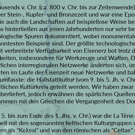
usends v. Chr. (ca. 800 v. Chr. bis zur Zeitenwende) 
 der Stein-, Kupfer- und Bronzezeit und war eine E
ie auch die Landschaften auf beispiellose Weise be
hinterließen aus jenen Jahrhunderten nur sehr beg
häologische Spuren dokumentiert, wobei monumental
ntesten Beispiele sind. Der größte technologisch
 verbreitete Verfügbarkeit von Eisenerz bot trotz
eiten, insbesondere für Werkzeuge und Waffen. Di
lichen interregionalen Netzwerke änderten sich, u
ten im Laufe der Eisenzeit neue Netzwerke und bal
mfasste: die Hallstattkultur (vom 9. bis 5. Jh. v. Ch
tlichen Kulturkreis geteilt werden. Wir haben zwa
überliefert, jedoch erwähnen die spärlichen Quellen a
sammen mit den Griechen die Vergangenheit des Do
 5. bis zum Ende des 1. Jhs. v. Chr.) war die La Tène
ionell mit den sogenannten keltischen Kulturgruppen
rn als "Κελτοί" und von den römischen als "Celtae" 