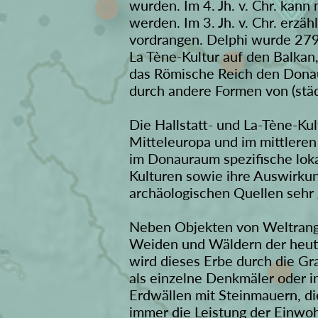
wurden. Im 4. Jh. v. Chr. ka
werden. Im 3. Jh. v. Chr. erz
vordrangen. Delphi wurde 279
La Tène-Kultur auf den Balkan,
das Römische Reich den Donau
durch andere Formen von (städ
Die Hallstatt- und La-Tène-Kult
Mitteleuropa und im mittleren
im Donauraum spezifische lok
Kulturen sowie ihre Auswirkun
archäologischen Quellen sehr 
Neben Objekten von Weltrang 
Weiden und Wäldern der heuti
wird dieses Erbe durch die Gr
als einzelne Denkmäler oder i
Erdwällen mit Steinmauern, die
immer die Leistung der Einwoh