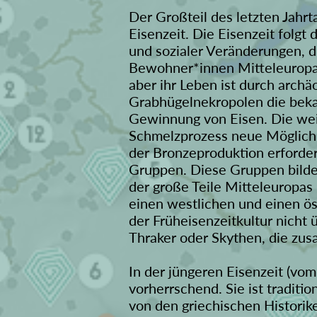
Der Großteil des letzten Jahrta
Eisenzeit. Die Eisenzeit folgt
und sozialer Veränderungen, d
Bewohner*innen Mitteleuropas 
aber ihr Leben ist durch arc
Grabhügelnekropolen die bekan
Gewinnung von Eisen. Die weit
Schmelzprozess neue Möglichk
der Bronzeproduktion erforder
Gruppen. Diese Gruppen bilde
der große Teile Mitteleuropas u
einen westlichen und einen ös
der Früheisenzeitkultur nicht 
Thraker oder Skythen, die zu
In der jüngeren Eisenzeit (vom
vorherrschend. Sie ist tradit
von den griechischen Historike