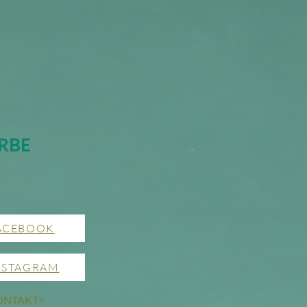
RBE
ACEBOOK
NSTAGRAM
ONTAKT>