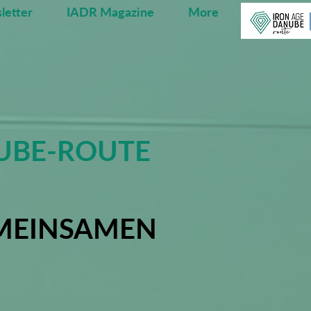
letter
IADR Magazine
More
NUBE-ROUTE
EMEINSAMEN