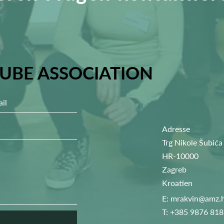
UBE ASSOCIATION
Adresse
Trg Nikole Šubića
HR-10000
Zagreb
Kroatien
E:
mrakvin@amz.
T: +385 9876 81