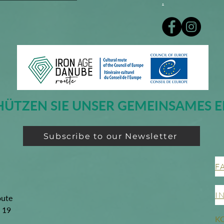
.
HÜTZEN SIE UNSER GEMEINSAMES E
Subscribe to our Newsletter
F
I
oute
g 19
K