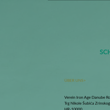
SC
ÜBER UNS>
Verein Iron Age Danube R
Trg Nikole Šubića Zrinsko
HR-10000