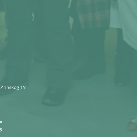
 Zrinskog 19
hr
89