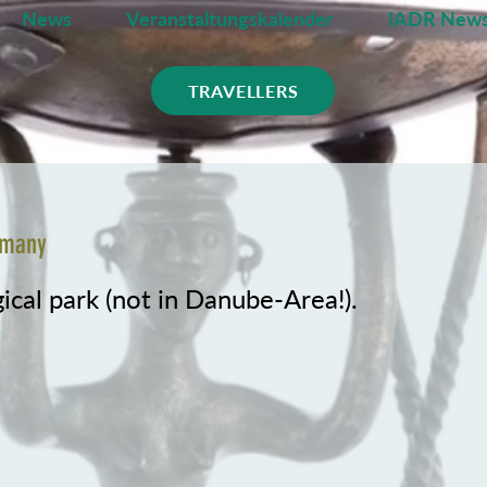
News
Veranstaltungskalender
IADR News
TRAVELLERS
rmany
ical park (not in Danube-Area!).