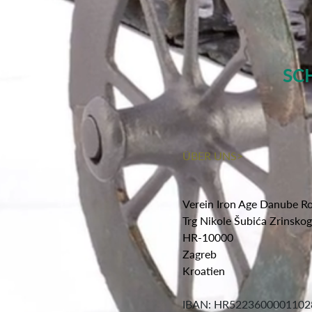
SC
ÜBER UNS>
Verein Iron Age Danube R
Trg Nikole Šubića Zrinsko
HR-10000
Zagreb
Kroatien
IBAN: HR5223600001102