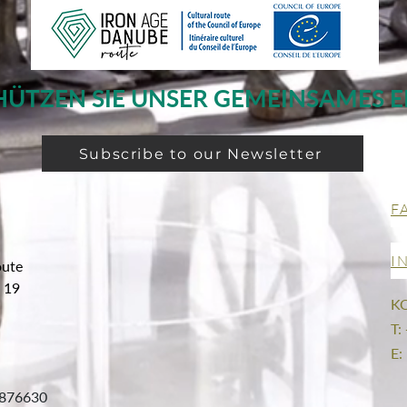
HÜTZEN SIE UNSER GEMEINSAMES E
Subscribe to our Newsletter
F
I
oute
g 19
K
T:
E:
876630