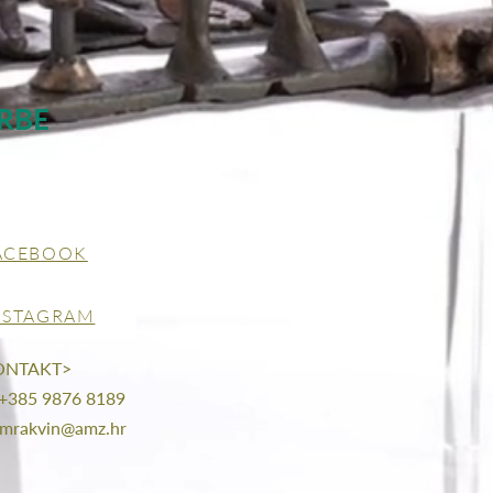
RBE
ACEBOOK
NSTAGRAM
ONTAKT>
 +385 9876 8189
mrakvin@amz.hr