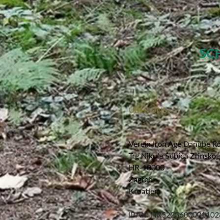
SC
ÜBER UNS>
Verein Iron Age Danube R
Trg Nikole Šubića Zrinsko
HR-10000
Zagreb
Kroatien
IBAN: HR5223600001102