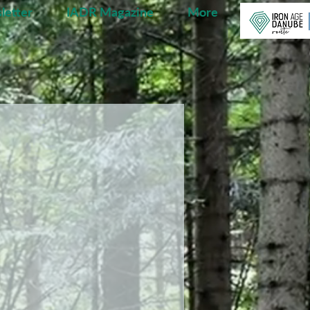
letter
IADR Magazine
More