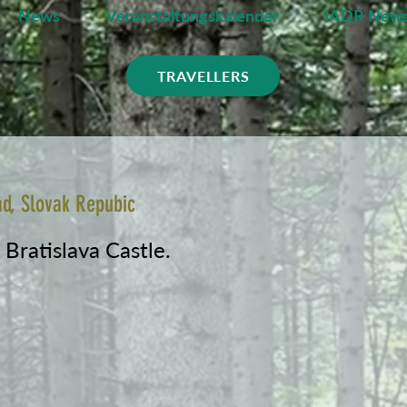
News
Veranstaltungskalender
IADR News
TRAVELLERS
ad, Slovak Repubic
Bratislava Castle.