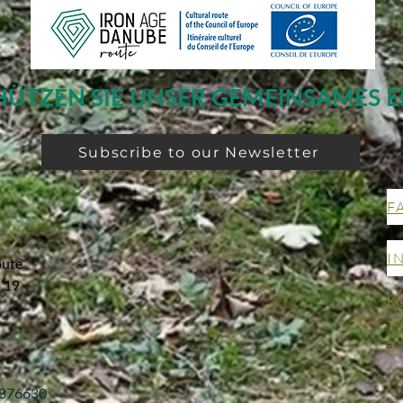
HÜTZEN SIE UNSER GEMEINSAMES E
Subscribe to our Newsletter
F
I
oute
g 19
K
T:
E:
876630