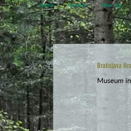
GE DANUBE
Home
General
Über uns
Bratislava Hr
Museum in 