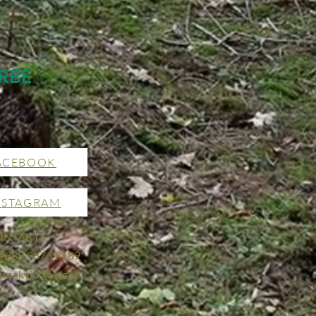
RBE
ACEBOOK
NSTAGRAM
ONTAKT>
 +385 9876 8189
mrakvin@amz.hr